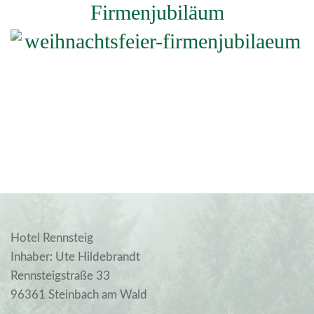
Firmenjubiläum
Hotel Rennsteig
Inhaber: Ute Hildebrandt
Rennsteigstraße 33
96361 Steinbach am Wald