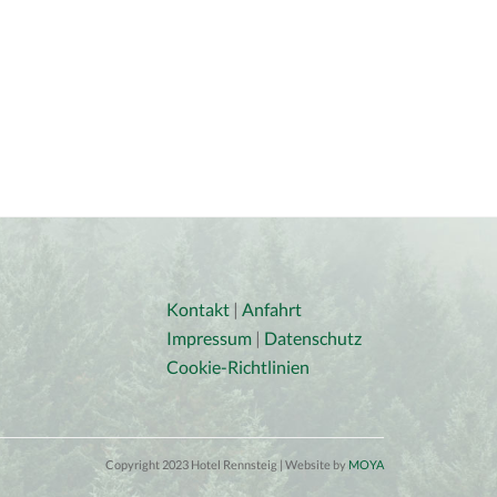
Kontakt
|
Anfahrt
Impressum
|
Datenschutz
Cookie-Richtlinien
Copyright 2023 Hotel Rennsteig | Website by
MOYA