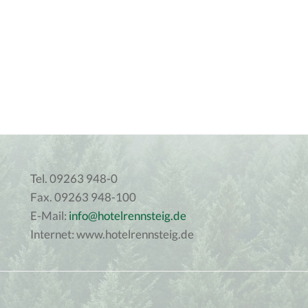
Tel. 09263 948-0
Fax. 09263 948-100
E-Mail:
info@hotelrennsteig.de
Internet: www.hotelrennsteig.de