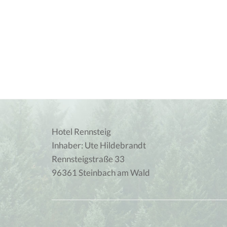
Hotel Rennsteig
Inhaber: Ute Hildebrandt
Rennsteigstraße 33
96361 Steinbach am Wald